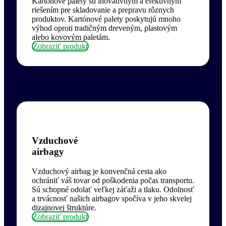
Kartónové palety sú inovatívnym a efektívnym
riešením pre skladovanie a prepravu rôznych
produktov. Kartónové palety poskytujú mnoho
výhod oproti tradičným dreveným, plastovým
alebo kovovým paletám.
Zobraziť produkt
Vzduchové
airbagy
Vzduchový airbag je konvenčná cesta ako
ochrániť váš tovar od poškodenia počas transportu.
Sú schopné odolať veľkej záťaži a tlaku. Odolnosť
a trvácnosť našich airbagov spočíva v jeho skvelej
dizajnovej štruktúre.
Zobraziť produkt