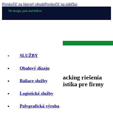
Preskočiť na hlavný obsah
Preskočiť na pätičku
We design, pack and deliver
SLUŽBY
Obalový dizajn
Efektívne Co-packing riešenia
Baliace služby
a spoľahlivá logistika pre firmy
Logistické služby
Polygrafická výroba