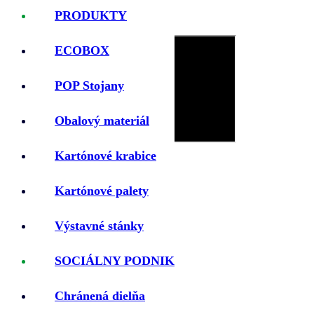
PRODUKTY
ECOBOX
POP Stojany
Obalový materiál
Kartónové krabice
Kartónové palety
Výstavné stánky
SOCIÁLNY PODNIK
Komplexné
Chránená dielňa