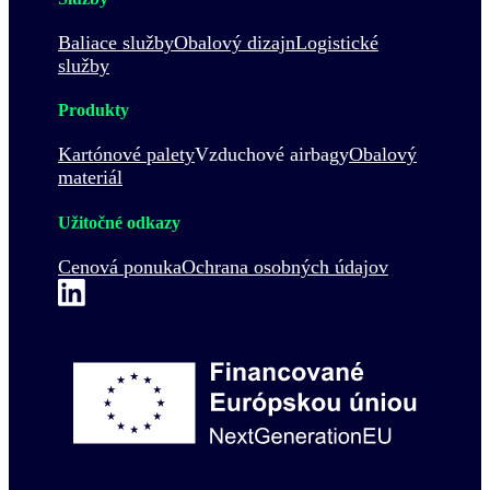
Baliace služby
Obalový dizajn
Logistické
služby
Produkty
Kartónové palety
Vzduchové airbagy
Obalový
materiál
Užitočné odkazy
Cenová ponuka
Ochrana osobných údajov