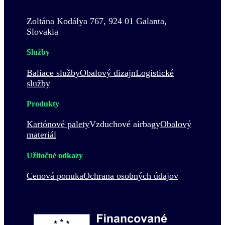
Zoltána Kodálya 767, 924 01 Galanta,
Slovakia
Služby
Baliace služby
Obalový dizajn
Logistické
služby
Produkty
Kartónové palety
Vzduchové airbagy
Obalový
materiál
Užitočné odkazy
Cenová ponuka
Ochrana osobných údajov