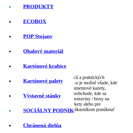
PRODUKTY
Ekonomicky efektívny
ECOBOX
POP Stojany
Opakovane použiteľný
Obalový materiál
Kartónové krabice
ECOBOX je výsledkom inovácií a praktických
Kartónové palety
skúseností. Použitie EXOBOX-u je možné všade, kde
sa vracia tovar (B2B), napr. atramentové kazety,
kávové kapsule, použitie v maloobchode, kde sa
Výstavné stánky
používajú zásobníky, boxy na potraviny / boxy na
dodávku potravín pre supermarkety alebo pre
prepravcov, ktorí chcú svojim zákazníkom ponúknuť
SOCIÁLNY PODNIK
inovatívne riešenia.
Chránená dielňa
Stohovateľný, bez lepenia
Vhodné aj pre online biznis