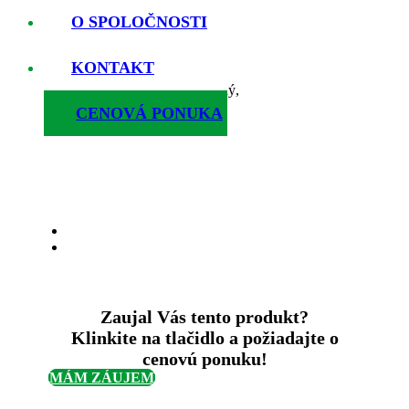
(e-shopy)
O SPOLOČNOSTI
Nízke požiadavky na skladovanie
Nahradí minimálne
70 – 100 kartónových krabíc
KONTAKT
4 základné veľkosti + vlastné
Rozložitelný, ľahký, pevný, odolný,
ekologický a bez plastov
CENOVÁ PONUKA
Zaujal Vás tento produkt?
Klinkite na tlačidlo a požiadajte o
cenovú ponuku!
MÁM ZÁUJEM