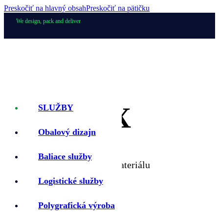
Preskočiť na hlavný obsah
Preskočiť na pätičku
We design, pack and deliver
ECOBOX
SLUŽBY
Obalový dizajn
Baliace služby
Vyrobený z recyklovaného materiálu
Logistické služby
Polygrafická výroba
Recyklovateľný