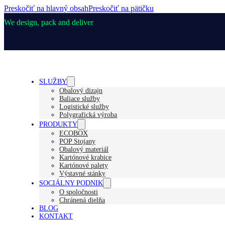
Preskočiť na hlavný obsah
Preskočiť na pätičku
We design, pack and deliver
SLUŽBY
Obalový dizajn
Baliace služby
Logistické služby
Polygrafická výroba
PRODUKTY
ECOBOX
POP Stojany
Obalový materiál
Kartónové krabice
Kartónové palety
Výstavné stánky
SOCIÁLNY PODNIK
O spoločnosti
Chránená dielňa
BLOG
KONTAKT