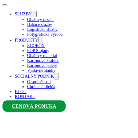
SLUŽBY
Obalový dizajn
Baliace služby
Logistické služby
Polygrafická výroba
PRODUKTY
ECOBOX
POP Stojany
Obalový materiál
Kartónové krabice
Kartónové palety
Výstavné stánky
SOCIÁLNY PODNIK
O spoločnosti
Chránená dielňa
BLOG
KONTAKT
CENOVÁ PONUKA